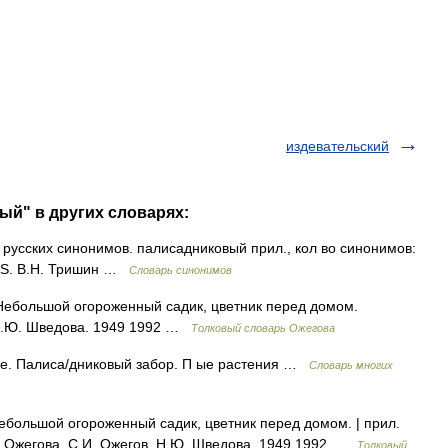
издевательский
ый" в других словарях:
усских синонимов. палисадниковый прил., кол во синонимов:
SIS. В.Н. Тришин …
Словарь синонимов
ебольшой огороженный садик, цветник перед домом.
 Н.Ю. Шведова. 1949 1992 …
Толковый словарь Ожегова
ое. Палиса/дниковый забор. П ые растения …
Словарь многих
ольшой огороженный садик, цветник перед домом. | прил.
ь Ожегова. С.И. Ожегов, Н.Ю. Шведова. 1949 1992 …
Толковый