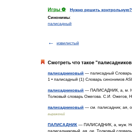
Игры ⚽
Нужно решить контрольную?
Синонимы
:
палисадный
извилистый
Смотреть что такое "палисадников
палисадниковый
— палисадный Словарь р
1 • палисадный (1) Словарь синонимов A
палисадниковый
— ПАЛИСАДНИК, а, м. Н
Толковый словарь Ожегова. С.И. Ожегов,
палисадниковый
— см. палисадник; ая, 
выражений
ПАЛИСАДНИК
— ПАЛИСАДНИК, а, муж. Неб
палисадниковый, ая, ое. Толковый словар