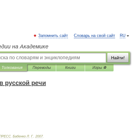
Запомнить сайт
Словарь на свой сайт
RU
едии на Академике
Найти!
Толкования
Переводы
Книги
Игры ⚽
в русской речи
ПРЕСС
.
Бабенко
Л
.
Г
.
.
2007
.