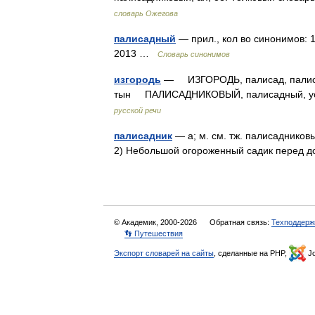
словарь Ожегова
палисадный
— прил., кол во синонимов: 
2013 …
Словарь синонимов
изгородь
— ИЗГОРОДЬ, палисад, палисадни
тын ПАЛИСАДНИКОВЫЙ, палисадный, уст
русской речи
палисадник
— а; м. см. тж. палисадниковы
2) Небольшой огороженный садик перед
© Академик, 2000-2026
Обратная связь:
Техподдерж
👣 Путешествия
Экспорт словарей на сайты
, сделанные на PHP,
Jo