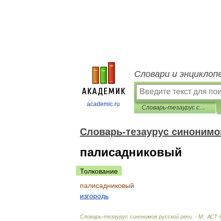
Словари и энциклоп
academic.ru
Словарь-тезаурус синонимов русской речи
Словарь-тезаурус синонимо
палисадниковый
Толкование
палисадниковый
изгородь
Словарь
-
тезаурус
синонимов
русской
речи
. -
М:
.
АСТ
-