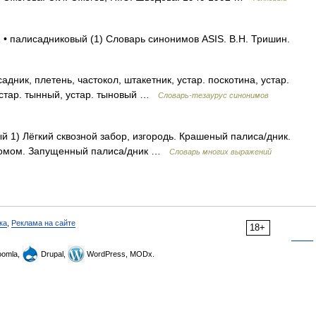
1 • палисадниковый (1) Словарь синонимов ASIS. В.Н. Тришин.
к, плетень, частокол, штакетник, устар. поскотина, устар.
ар. тынный, устар. тыновый …
Словарь-тезаурус синонимов
й 1) Лёгкий сквозной забор, изгородь. Крашеный палиса/дник.
 домом. Запущенный палиса/дник …
Словарь многих выражений
ка
,
Реклама на сайте
18+
omla,
Drupal,
WordPress, MODx.